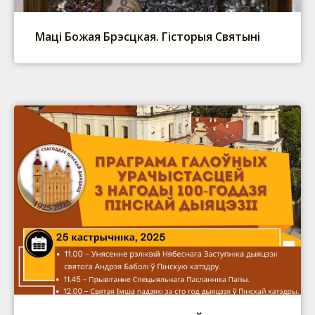
Маці Божая Брэсцкая. Гісторыя Святыні