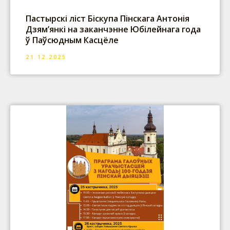
Пастырскі ліст Біскупа Пінскага Антонія
Дзям’янкі на заканчэнне Юбілейнага года
ў Паўсюдным Касцёле
21.12.2025