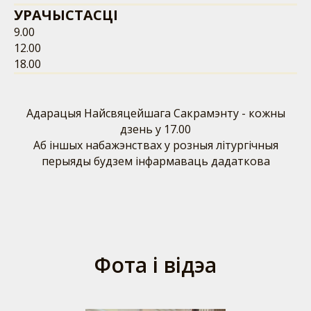
УРАЧЫСТАСЦІ
9.00
12.00
18.00
Адарацыя Найсвяцейшага Сакрамэнту - кожны
дзень у 17.00
Аб іншых набажэнствах у розныя літургічныя
перыяды будзем інфармаваць дадаткова
Фота і відэа