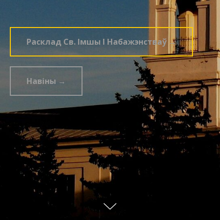
Расклад Св. Імшы І Набажэнстваў →
Навіны →