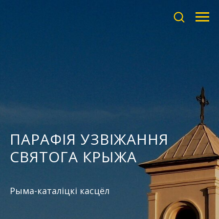
ПАРАФIЯ УЗВIЖАННЯ
СВЯТОГА КРЫЖА
Рыма-каталiцкi касцёл