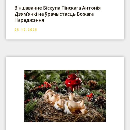
Віншаванне Біскупа Пінскага Антонія
Дзям’янкі на ўрачыстасць Божага
Нараджэння
25.12.2025