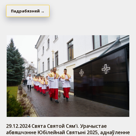
Падрабязней →
29.12.2024 Свята Святой Сям'і. Урачыстае
абвяшчэнне Юбілейнай Святыні 2025, аднаўленне