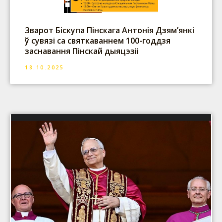
Зварот Біскупа Пінскага Антонія Дзям’янкі
ў сувязі са святкаваннем 100-годдзя
заснавання Пінскай дыяцэзіі
18.10.2025