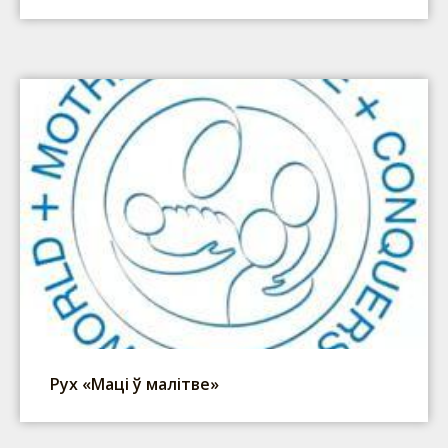
Рух «Маці ў малітве»