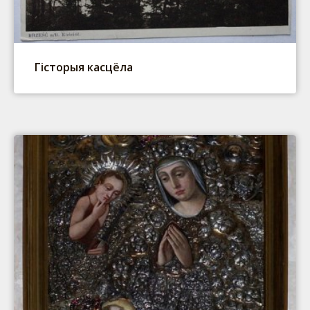
Гісторыя касцёла