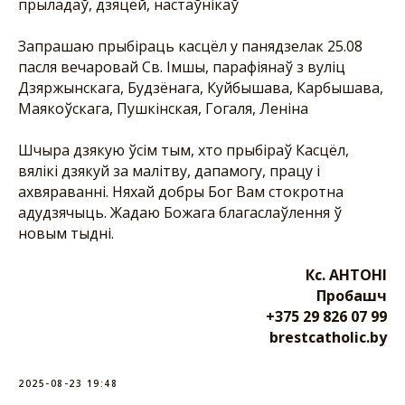
прыладаў, дзяцей, настаўнікаў
Запрашаю прыбіраць касцёл у панядзелак 25.08
пасля вечаровай Св. Імшы, парафіянаў з вуліц
Дзяржынскага, Будзёнага, Куйбышава, Карбышава,
Маякоўскага, Пушкінская, Гогаля, Леніна
Шчыра дзякую ўсім тым, хто прыбіраў Касцёл,
вялікі дзякуй за малітву, дапамогу, працу і
ахвяраванні. Няхай добры Бог Вам стокротна
адудзячыць. Жадаю Божага благаслаўлення ў
новым тыдні.
Кс. АНТОНІ
Пробашч
+375 29 826 07 99
brestcatholic.by
2025-08-23 19:48