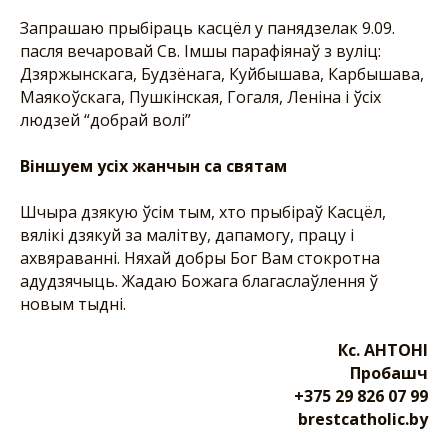
Запрашаю прыбіраць касцёл у панядзелак 9.09.
пасля вечаровай Св. Імшы парафіянаў з вуліц:
Дзяржынскага, Будзёнага, Куйбышава, Карбышава,
Маякоўскага, Пушкінская, Гогаля, Леніна і ўсіх
людзей “добрай волі”
Віншуем усіх жанчын са святам
Шчыра дзякую ўсім тым, хто прыбіраў Касцёл,
вялікі дзякуй за малітву, дапамогу, працу і
ахвяраванні. Няхай добры Бог Вам стокротна
адудзячыць. Жадаю Божага благаслаўлення ў
новым тыдні.
Кс. АНТОНІ
Пробашч
+375 29 826 07 99
brestcatholic.by