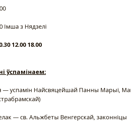
.00
00 Імша з Нядзелі
.30 12.00 18.00
ні ўспамінаем:
я — успамін Найсвяцейшай Панны Марыі, Мац
страбрамскай)
елак — св. Альжбеты Венгерскай, законніцы