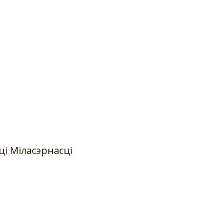
і Міласэрнасці