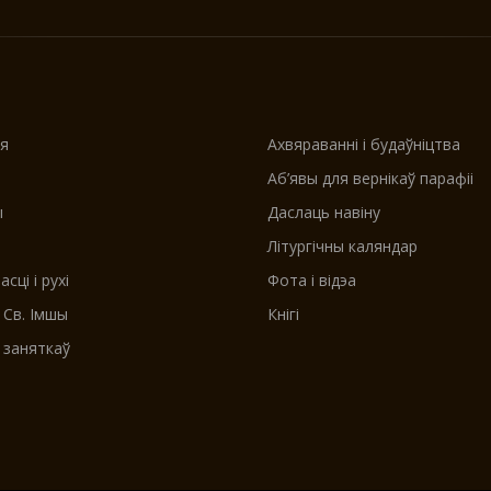
я
Ахвяраванні і будаўніцтва
Аб’явы для вернікаў парафіі
ы
Даслаць навiну
Літургічны каляндар
сці і рухі
Фота і відэа
 Св. Імшы
Кнігі
 заняткаў