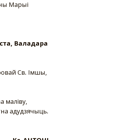
нны Марыі
ста, Валадара
ровай Св. Імшы,
а маліву,
тна адудзячыць.