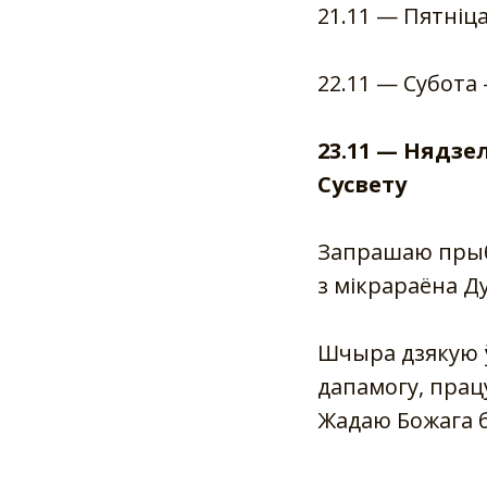
21.11 — Пятні
22.11 — Субота 
23.11 — Нядзе
Сусвету
Запрашаю прыбі
з мікрараёна Ду
Шчыра дзякую ўс
дапамогу, прац
Жадаю Божага б