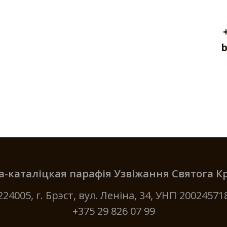
b
-каталіцкая парафія Узвіжання Святога 
224005, г. Брэст, вул. Леніна, 34, УНП 20024571
+375 29 826 07 99