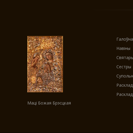
Галоўна
Навіны
Cвятар
Cестры
Cупольна
Расклад
Расклад
Маці Божая Брэсцкая