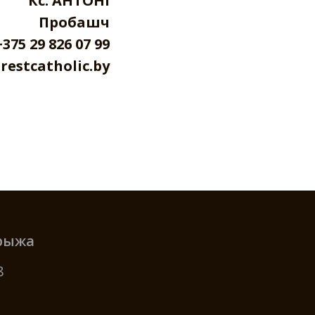
Кс. АНТОНІ
Пробашч
+375 29 826 07 99
restcatholic.by
Крыжа
8