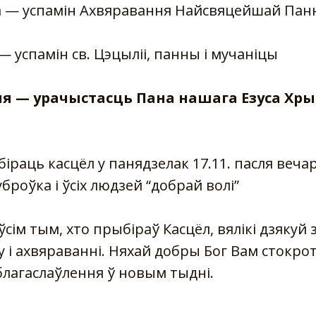
ца — успамін Ахвяравання Найсвяцейшай Па
— успамін св. Цэцыліі, панны і мучаніцы
ля — урачыстасць Пана нашага Езуса Хры
раць касцёл у панядзелак 17.11. пасля веча
броўка і ўсіх людзей “добрай волі”
ім тым, хто прыбіраў Касцёл, вялікі дзякуй з
у і ахвяраванні. Няхай добры Бог Вам стокро
лагаслаўлення ў новым тыдні.