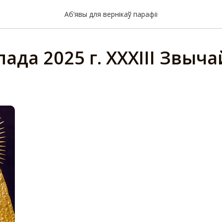
Аб’явы для вернікаў парафіі
пада 2025 г. XXXIII Звыч