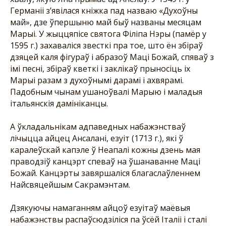
Германіі з’явілася кніжка пад назваю «Духоўны
май», дзе ўпершыню май быў названы месяцам
Марыі. У жыццяпісе святога Філіпа Нэры (памёр у
1595 г.) захаваліся звесткі пра тое, што ён збіраў
дзяцей каля фігураў і абразоў Маці Божай, спяваў з
імі песні, збіраў кветкі і заклікаў прыносіць іх
Марыі разам з духоўнымі дарамі і ахвярамі.
Падобным чынам ушаноўвалі Марыю і маладыя
італьянскія дамініканцы.
А ўкладальнікам адпаведных набажэнстваў
лічыцца айцец Ансалані, езуіт (1713 г.), які ў
каралеўскай капэле ў Неапалі кожны дзень мая
праводзіў канцэрт спеваў на ўшанаванне Маці
Божай. Канцэрты завяршаліся благаслаўленнем
Найсвяцейшым Сакрамэнтам.
Дзякуючы намаганням айцоў езуітаў маёвыя
набажэнствы распаўсюдзіліся па ўсёй Італіі і сталі