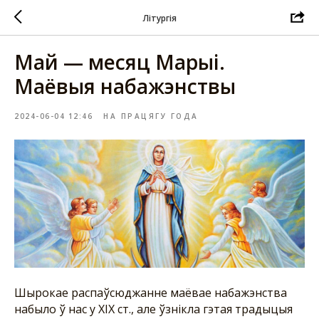
Літургія
Май — месяц Марыі.
Маёвыя набажэнствы
2024-06-04 12:46
НА ПРАЦЯГУ ГОДА
Шырокае распаўсюджанне маёвае набажэнства
набыло ў нас у ХІХ ст., але ўзнікла гэтая традыцыя