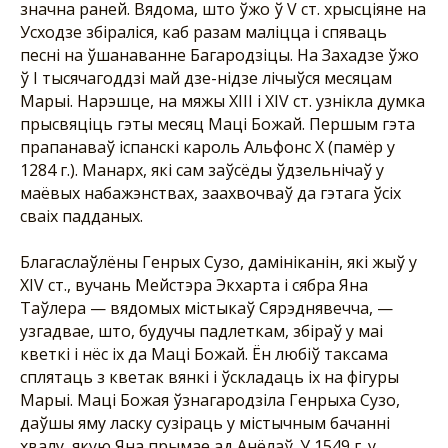
значна раней. Вядома, што ўжо ў V ст. хрысціяне на
Усходзе збіраліся, каб разам маліцца і спяваць
песні на ўшанаванне Багародзіцы. На Захадзе ўжо
ў І тысячагоддзі май дзе-нідзе лічыўся месяцам
Марыі. Нарэшце, на мяжы XIII i XIV ст. узнікла думка
прысвяціць гэты месяц Маці Божай. Першым гэта
прапанаваў іспанскі кароль Альфонс Х (памёр у
1284 г.). Манарх, які сам заўсёды ўдзельнічаў у
маёвых набажэнствах, заахвочваў да гэтага ўсіх
сваіх падданых.
Благаслаўлёны Генрых Сузо, дамініканін, які жыў у
XIV ст., вучань Мейстэра Экхарта і сябра Яна
Таўлера — вядомых містыкаў Сярэднявечча, —
узгадвае, што, будучы падлеткам, збіраў у маі
кветкі і нёс іх да Маці Божай. Ён любіў таксама
сплятаць з кветак вянкі і ўскладаць іх на фігуры
Марыі. Маці Божая ўзнагародзіла Генрыха Сузо,
даўшы яму ласку сузіраць у містычным бачанні
хвалу, якую Яна прымае ад Анёлаў. У 1549 г. у