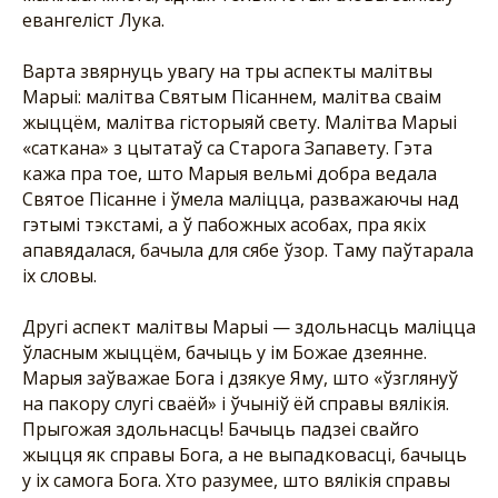
евангеліст Лука.
Варта звярнуць увагу на тры аспекты малітвы
Марыі: малітва Святым Пісаннем, малітва сваім
жыццём, малітва гісторыяй свету. Малітва Марыі
«саткана» з цытатаў са Старога Запавету. Гэта
кажа пра тое, што Марыя вельмі добра ведала
Святое Пісанне і ўмела маліцца, разважаючы над
гэтымі тэкстамі, а ў пабожных асобах, пра якіх
апавядалася, бачыла для сябе ўзор. Таму паўтарала
іх словы.
Другі аспект малітвы Марыі — здольнасць маліцца
ўласным жыццём, бачыць у ім Божае дзеянне.
Марыя заўважае Бога і дзякуе Яму, што «ўзглянуў
на пакору слугі сваёй» і ўчыніў ёй справы вялікія.
Прыгожая здольнасць! Бачыць падзеі свайго
жыцця як справы Бога, а не выпадковасці, бачыць
у іх самога Бога. Хто разумее, што вялікія справы