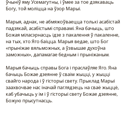
ўчыніў яму Усемагутны, і ўмее за тое дзякаваць
Богу, той моліцца на ўзор Марыі.
Марыя, аднак, не абмяжоўваецца толькі асабістай
падзякай, асабістымі справамі. Яна бачыць, што
Божая міласэрнасць ідзе з пакалення ў пакаленне,
на тых, хто Яго баіцца. Марыя ведае, што Бог
«прыніжае вяльможных, а ўзвышае духоўна
заможных», дапамагае бедным і прыніжаным.
Марыя бачыць справы Бога і праслаўляе Яго. Яна
бачыць Божае дзеянне ў сваім жыцці, у жыцці
свайго народа і ў гісторыі свету. Прыклад Марыі
заахвочвае нас іначай паглядзець на сваё жыццё,
каб убачыць у ім і ў гісторыі свету Божае дзеянне,
Божую прысутнасць.