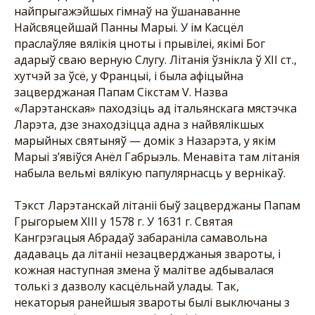
найпрыгажэйшых гімнаў на ўшанаванне
Найсвяцейшай Панны Марыі. У ім Касцёл
праслаўляе вялікія цноты і прывілеі, якімі Бог
адарыў сваю верную Слугу. Літанія ўзнікла ў ХІІ ст.,
хутчэй за ўсё, у Францыі, і была афіцыйна
зацверджаная Папам Сікстам V. Назва
«Ларэтанская» паходзіць ад італьянскага мястэчка
Ларэта, дзе знаходзіцца адна з найвялікшых
марыйных святыняў — домік з Назарэта, у якім
Марыі з’явіўся Анёл Габрыэль. Менавіта там літанія
набыла вельмі вялікую папулярнасць у вернікаў.
Тэкст Ларэтанскай літаніі быў зацверджаны Папам
Грыгорыем ХІІІ у 1578 г. У 1631 г. Святая
Кангрэгацыя Абрадаў забараніла самавольна
дадаваць да літаніі незацверджаныя звароты, і
кожная наступная змена ў малітве адбывалася
толькі з дазволу касцёльнай улады. Так,
некаторыя ранейшыя звароты былі выключаны з