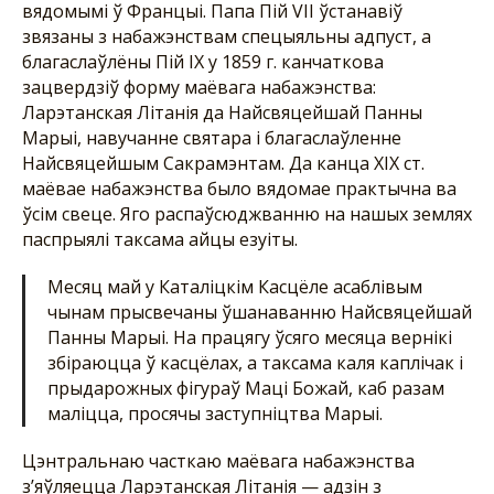
вядомымі ў Францыі. Папа Пій VII ўстанавіў
звязаны з набажэнствам спецыяльны адпуст, а
благаслаўлёны Пій ІХ у 1859 г. канчаткова
зацвердзіў форму маёвага набажэнства:
Ларэтанская Літанія да Найсвяцейшай Панны
Марыі, навучанне святара і благаслаўленне
Найсвяцейшым Сакрамэнтам. Да канца ХІХ ст.
маёвае набажэнства было вядомае практычна ва
ўсім свеце. Яго распаўсюджванню на нашых землях
паспрыялі таксама айцы езуіты.
Месяц май у Каталіцкім Касцёле асаблівым
чынам прысвечаны ўшанаванню Найсвяцейшай
Панны Марыі. На працягу ўсяго месяца вернікі
збіраюцца ў касцёлах, а таксама каля каплічак і
прыдарожных фігураў Маці Божай, каб разам
маліцца, просячы заступніцтва Марыі.
Цэнтральнаю часткаю маёвага набажэнства
з’яўляецца Ларэтанская Літанія — адзін з