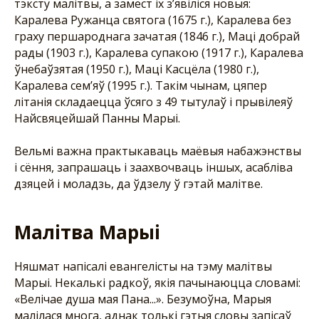
тэксту малітвы, а замест іх з’явіліся новыя:
Каралева Ружанца святога (1675 г.), Каралева без
граху першароднага зачатая (1846 г.), Маці добрай
рады (1903 г.), Каралева супакою (1917 г.), Каралева
ўнебаўзятая (1950 г.), Маці Касцёла (1980 г.),
Каралева сем’яў (1995 г.). Такім чынам, цяпер
літанія складаецца ўсяго з 49 тытулаў і прывілеяў
Найсвяцейшай Панны Марыі.
Вельмі важна практыкаваць маёвыя набажэнствы
і сёння, запрашаць і заахвочваць іншых, асабліва
дзяцей і моладзь, да ўдзелу ў гэтай малітве.
Малітва Марыі
Няшмат напісалі евангелісты на тэму малітвы
Марыі. Некалькі радкоў, якія пачынаюцца словамі:
«Велічае душа мая Пана...». Безумоўна, Марыя
малілася многа, аднак толькі гэтыя словы запісаў