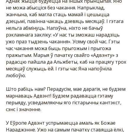
Аднак жыццё будуецца на іншых прынцыпах. Яно
не можа абысціся без чакання. Напрыклад,
жанчына, каб магла стаць мамай і цешыцца
дзецьмі, павінна чакаць дзевяць месяцаў. І гэтага
нельга абмінуць. Напэўна, ніхто не бачыў
рэкламнага закліку: «У нас ты зможаш нарадзіць
ужо праз тыдзень чакання». Усяму свой час. Гэты
час чакання можа быць прыгожым і прыгожа
пражытым. Марыя ў пачатку свайго «Адвэнту» з
радасцю пайшла да Альжбеты, каб на працягу трох
месяцаў служыць ёй. І гэты час Яна напоўніла
любоўю.
Што рабіць нам? Перадусім, мае дарагія, не будзем
марнаваць Адвэнт! Будзем радавацца гэтаму
перыяду, усведамляючы яго гістарычны кантэкст,
сэнс і значэнне.
У Еўропе Адвэнт успрымаецца амаль як Божае
Нараджэнне. Ужо на самым пачатку ставяцца ёлкі,