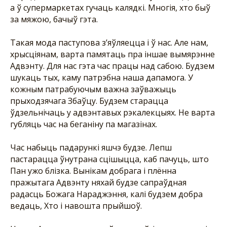
а ў супермаркетах гучаць калядкі. Многія, хто быў
за мяжою, бачыў гэта.
Такая мода паступова з’яўляецца і ў нас. Але нам,
хрысціянам, варта памятаць пра іншае вымярэнне
Адвэнту. Для нас гэта час працы над сабою. Будзем
шукаць тых, каму патрэбна наша дапамога. У
кожным патрабуючым важна заўважыць
прыходзячага Збаўцу. Будзем старацца
ўдзельнічаць у адвэнтавых рэкалекцыях. Не варта
губляць час на беганіну па магазінах.
Час набыць падарункі яшчэ будзе. Лепш
пастарацца ўнутрана сцішыцца, каб пачуць, што
Пан ужо блізка. Вынікам добрага і плённа
пражытага Адвэнту няхай будзе сапраўдная
радасць Божага Нараджэння, калі будзем добра
ведаць, Хто і навошта прыйшоў.