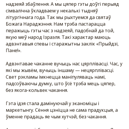
надзеяй збаўлення. А мы цяпер гэты доўгі перыяд
сімвалічна ўкладваем у некалькі тыдняў
літургічнага года. Так мы рыхтуемся да святаў
Божага Нараджэння. Нам трэба пастарацца
перажыць гэты час з надзеяй, падобнай да той,
якую меў народ Ізраэля. Такі характар маюць
адвэнтавыя спевы і старажытны заклік «Прыйдзі,
Пане!».
Адвэнтавае чаканне вучыць нас цярплівасці. Час, у
які мы жывём, вучыць іншаму — нецярплівасці.
Свет рэкламы імкнецца маніпуляваць намі,
падсоўваючы думку, што ўсё трэба мець цяпер,
без якога-кольвек чакання.
Гэта ідэя стала дамінуючай у эканоміцы і
маркетынгу. Сёння цэніцца не сама прадукцыя, а
ўменне прадаць яе чым хутчэй, без чакання.