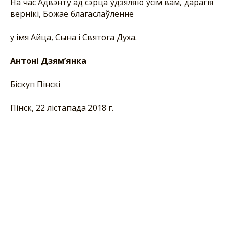
На час Адвэнту ад сэрца ўдзяляю ўсім вам, дарагія
вернікі, Божае благаслаўленне
у імя Айца, Сына і Святога Духа.
Антоні Дзям’янка
Біскуп Пінскі
Пінск, 22 лістапада 2018 г.