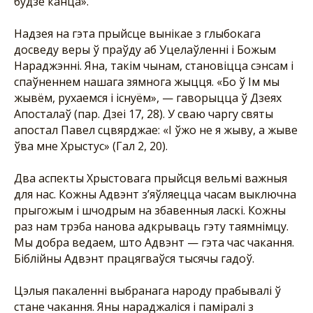
будзе канца».
Надзея на гэта прыйсце вынікае з глыбокага
досведу веры ў праўду аб Уцелаўленні і Божым
Нараджэнні. Яна, такім чынам, становіцца сэнсам і
спаўненнем нашага зямнога жыцця. «Бо ў Ім мы
жывём, рухаемся і існуём», — гаворыцца ў Дзеях
Апосталаў (пар. Дзеі 17, 28). У сваю чаргу святы
апостал Павел сцвярджае: «І ўжо не я жыву, а жыве
ўва мне Хрыстус» (Гал 2, 20).
Два аспекты Хрыстовага прыйсця вельмі важныя
для нас. Кожны Адвэнт з’яўляецца часам выключна
прыгожым і шчодрым на збавенныя ласкі. Кожны
раз нам трэба нанова адкрываць гэту таямнімцу.
Мы добра ведаем, што Адвэнт — гэта час чакання.
Біблійны Адвэнт працягваўся тысячы гадоў.
Цэлыя пакаленні выбранага народу прабывалі ў
стане чакання. Яны нараджаліся і паміралі з