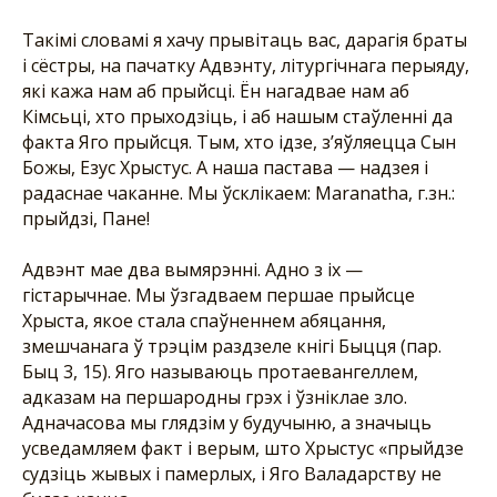
Такімі словамі я хачу прывітаць вас, дарагія браты
і сёстры, на пачатку Адвэнту, літургічнага перыяду,
які кажа нам аб прыйсці. Ён нагадвае нам аб
Кімсьці, хто прыходзіць, і аб нашым стаўленні да
факта Яго прыйсця. Тым, хто ідзе, з’яўляецца Сын
Божы, Езус Хрыстус. А наша пастава — надзея і
радаснае чаканне. Мы ўсклікаем: Maranatha, г.зн.:
прыйдзі, Пане!
Адвэнт мае два вымярэнні. Адно з іх —
гістарычнае. Мы ўзгадваем першае прыйсце
Хрыста, якое стала спаўненнем абяцання,
змешчанага ў трэцім раздзеле кнігі Быцця (пар.
Быц 3, 15). Яго называюць протаевангеллем,
адказам на першародны грэх і ўзніклае зло.
Адначасова мы глядзім у будучыню, а значыць
усведамляем факт і верым, што Хрыстус «прыйдзе
судзіць жывых і памерлых, і Яго Валадарству не