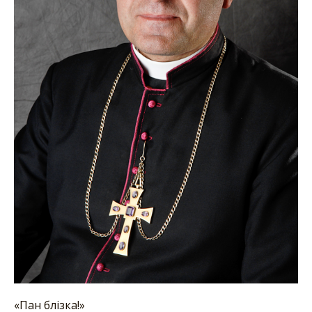
«Пан блізка!»