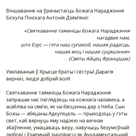
Віншаванне на ўрачыстасць Божага Нараджэння
Біскупа Пінскага Антонія Дзям’янкі
«Святкаванне таямніцы Божага Нараджэння
нагадвае нам,
што Езус — гэта наш супакой, нашая радасць,
нашая моц і нашае суцяшэнне»
(Святы Айцец Францішак)
Умілаваныя ў Хрысце браты і сёстры! Дарагія
вернікі, людзі добрай волі!
Святкаванне таямніцы Божага Нараджэння
запрашае нас паглядзець на кожнага чалавека, а
асабліва на сям’ю, як на бясцэнны дар з Неба. Сын
Божы — абяцаны Адкупіцель — прыходзіць у гэты
свет, каб вярнуць яму надзею на вечнае
збаўленне, умацаваць веру, навучыць безумоўнай
любові і ўзаемнай зычлівасці як фундаментальнай