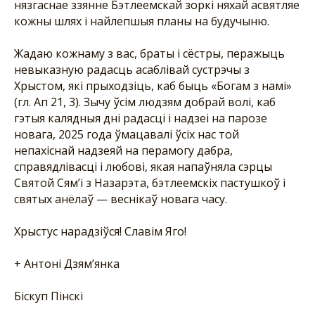
нязгаснае ззянне Бэтлеемскай зоркі няхай асвятляе
кожны шлях і найлепшыя планы на будучыню.
Жадаю кожнаму з вас, браты і сёстры, перажыць
невыказную радасць асаблівай сустрэчы з
Хрыстом, які прыходзіць, каб быць «Богам з намі»
(гл. Ап 21, 3). Зычу ўсім людзям добрай волі, каб
гэтыя калядныя дні радасці і надзеі на парозе
новага, 2025 года ўмацавалі ўсіх нас той
непахіснай надзеяй на перамогу дабра,
справядлівасці і любові, якая напаўняла сэрцы
Святой Сям’і з Назарэта, бэтлеемскіх пастушкоў і
святых анёлаў — веснікаў новага часу.
Хрыстус нарадзіўся! Славім Яго!
+ Антоні Дзям’янка
Біскуп Пінскі