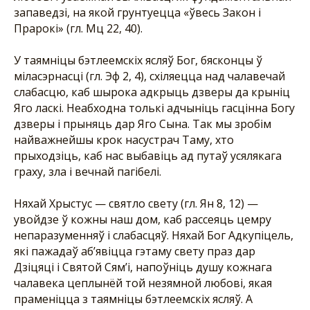
запаведзі, на якой грунтуецца «ўвесь Закон і
Прарокі» (гл. Мц 22, 40).
У таямніцы бэтлеемскіх ясляў Бог, бясконцы ў
міласэрнасці (гл. Эф 2, 4), схіляецца над чалавечай
слабасцю, каб шырока адкрыць дзверы да крыніц
Яго ласкі. Неабходна толькі адчыніць гасцінна Богу
дзверы і прыняць дар Яго Сына. Так мы зробім
найважнейшы крок насустрач Таму, хто
прыходзіць, каб нас выбавіць ад путаў усялякага
граху, зла і вечнай пагібелі.
Няхай Хрыстус — святло свету (гл. Ян 8, 12) —
увойдзе ў кожны наш дом, каб рассеяць цемру
непаразуменняў і слабасцяў. Няхай Бог Адкупіцель,
які пажадаў аб’явіцца гэтаму свету праз дар
Дзіцяці і Святой Сям’і, напоўніць душу кожнага
чалавека цеплынёй той незямной любові, якая
праменіцца з таямніцы бэтлеемскіх ясляў. А