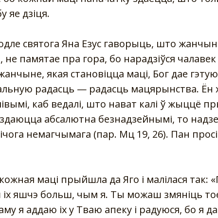
 яе дзіця.
одле святога Яна Езус гаворыць, што жанчына
, не памятае пра гора, бо нарадзіўся чалавек 
 жанчыне, якая становіцца маці, Бог дае гэтую 
льную радасць — радасць мацярынства. Ён х
івымі, каб ведалі, што нават калі ў жыццё п
 здаюцца абсалютна безнадзейнымі, то надзея
ічога немагчымага (пар. Мц 19, 26). Пан просі
 кожная маці прыйшла да Яго і малілася так: 
 іх яшчэ больш, чым я. Ты можаш змяніць тое
Таму я аддаю іх у Тваю апеку і радуюся, бо я 