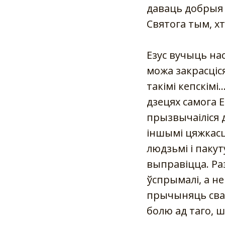
даваць добрыя
Святога тым, хто
Езус вучыць нас 
можа закрасціс
такімі кепскімі
дзецях самога Е
прызвычаіліся д
іншымі цяжкасц
людзьмі і пакут
выправіцца. Раз
ўспрымалі, а не 
прычыняць свай
болю ад таго, ш