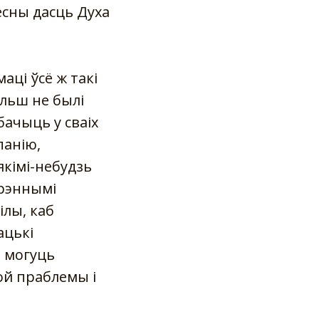
сны дасць Духа
маці ўсё ж такі
ольш не былі
бачыць у сваіх
панію,
якімі-небудзь
дрэннымі
ілы, каб
ацькі
не могуць
ой праблемы і