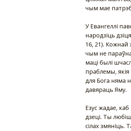
чым мае патрэбу
У Евангеллі пав
народзіць дзіця
16, 21). Кожнай
чым не параўна
маці былі шчасл
праблемы, якія
для Бога няма н
давяраць Яму.
Езус жадае, каб
дзеці. Ты любіш
сілах змяніць. 