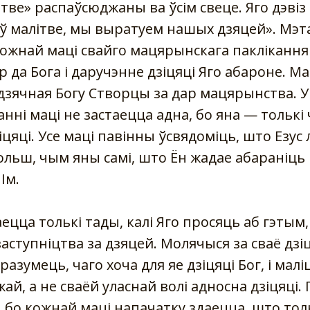
ітве» распаўсюджаны ва ўсім свеце. Яго дэвіз
ў малітве, мы выратуем нашых дзяцей». Мэт
ожнай маці свайго мацярынскага паклікання 
да Бога і даручэнне дзіцяці Яго абароне. Ма
дзячная Богу Створцы за дар мацярынства. У
данні маці не застаецца адна, бо яна — тольк
цяці. Усе маці павінны ўсвядоміць, што Езус 
льш, чым яны самі, што Ён жадае абараніць іх
Ім.
цца толькі тады, калі Яго просяць аб гэтым, 
ступніцтва за дзяцей. Молячыся за сваё дзіц
азумець, чаго хоча для яе дзіцяці Бог, і малі
ай, а не сваёй уласнай волі адносна дзіцяці. 
 бо кожнай маці напачатку здаецца, што толь