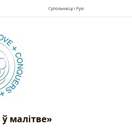
і ў малітве»
Супольнасці і Рухі
 ў малітве»