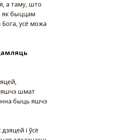
, а таму, што
у, як быццам
 Бога, усё можа
едамляць
зяцей,
а яшчэ шмат
інна быць яшчэ
дзяцей і ўсё
іная адказнасць