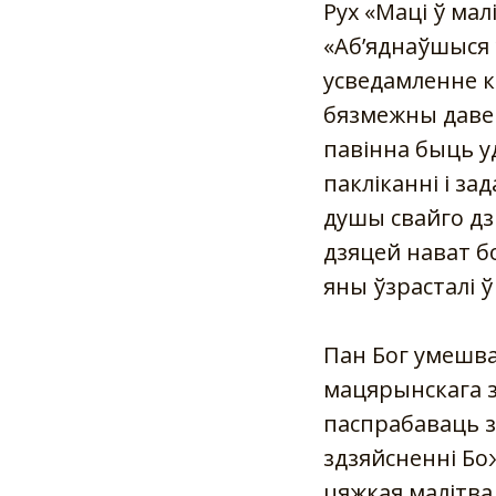
Рух «Маці ў мал
«Аб’яднаўшыся 
усведамленне к
бязмежны давер 
павінна быць у
пакліканні і за
душы свайго дзі
дзяцей нават бо
яны ўзрасталі ў 
Пан Бог умешвае
мацярынскага за
паспрабаваць зр
здзяйсненні Бож
цяжкая малітва,