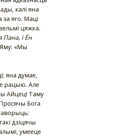
ады, калі яна
 за яго. Маці
 вельмі цяжка.
 Пана, і Ён
 Яму: «Мы
і; яна думае,
е рацыю. Але
ны Айцец! Таму
. Просячы Бога
 гаворыць:
такі дзіцячы
 злымі, умееце