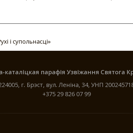
ухі і супольнасці»
-каталіцкая парафія Узвіжання Святога 
224005, г. Брэст, вул. Леніна, 34, УНП 20024571
+375 29 826 07 99