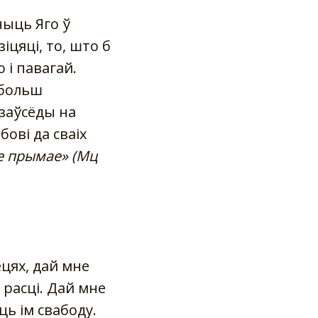
чыць Яго ў
іцяці, то, што б
 і павагай.
 больш
 заўсёды на
бові да сваіх
не прымае» (Мц
ецях, дай мне
 расці. Дай мне
ць ім свабоду.