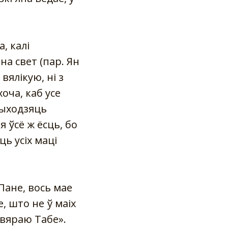
, калі
на свет (пар. Ян
вялікую, ні з
оча, каб усе
рыходзяць
 ўсё ж ёсць, бо
ць усіх маці
«Пане, вось мае
, што не ў маіх
давяраю Табе».