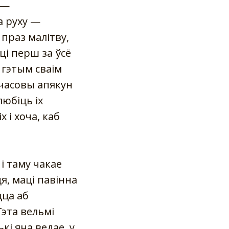
 —
а руху —
праз малітву,
ці перш за ўсё
 гэтым сваім
і часовы апякун
любіць іх
 і хоча, каб
і таму чакае
я, маці павінна
цца аб
Гэта вельмі
кі яна ведае, у