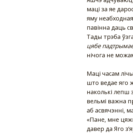
маці за яе даро
яму неабходная,
павінна даць св
Тады трэба ўзг
цябе падтрымае» 
нічога не можам
Маці часам лічы
што ведае яго 
наколькі лепш 
вельмі важна пр
аб асвячэнні, 
«Пане, мне цяж
давер да Яго з’