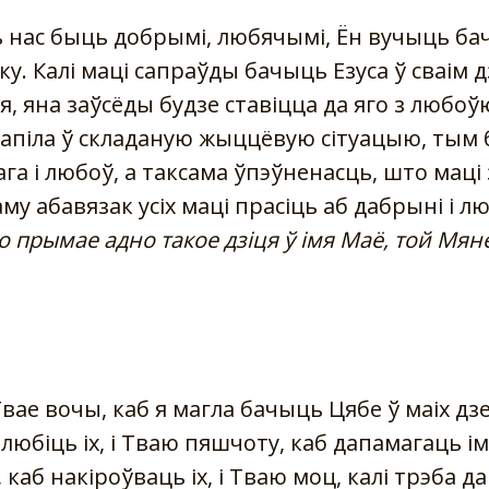
ь нас быць добрымі, любячымі, Ён вучыць ба
. Калі маці сапраўды бачыць Езуса ў сваім дз
ся, яна заўсёды будзе ставіцца да яго з любоўю
трапіла ў складаную жыццёвую сітуацыю, тым
га і любоў, а таксама ўпэўненасць, што маці
му абавязак усіх маці прасіць аб дабрыні і лю
то прымае адно такое дзіця ў імя Маё, той Мя
вае вочы, каб я магла бачыць Цябе ў маіх дз
 любіць іх, і Тваю пяшчоту, каб дапамагаць ім
каб накіроўваць іх, і Тваю моц, калі трэба да