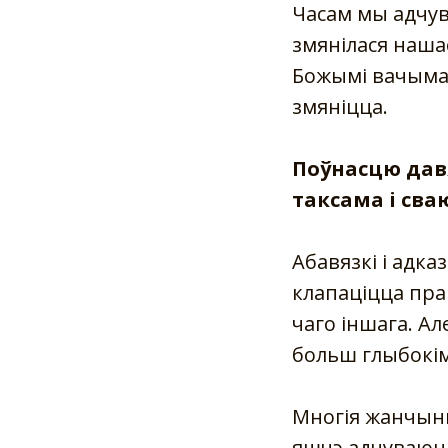
Часам мы адчува
змянілася нашае
Божымі вачыма. 
змяніцца.
Поўнасцю дав
таксама і сва
Абавязкі і адка
клапаціцца пра 
чаго іншага. А
больш глыбокім
Многія жанчыны
яшчэ адчуваюць