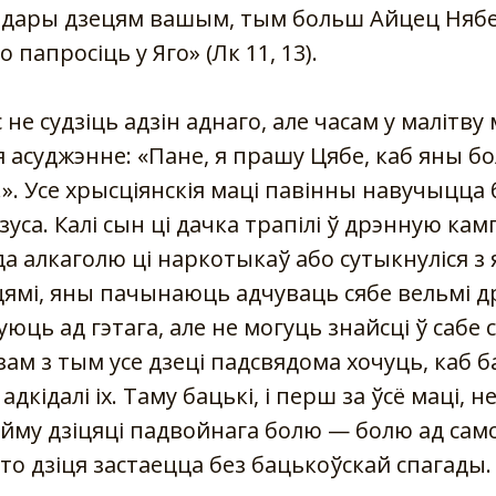
 дары дзецям вашым, тым больш Айцец Нябе
 папросіць у Яго» (Лк 11, 13).
не судзіць адзін аднаго, але часам у малітву 
я асуджэнне: «Пане, я прашу Цябе, каб яны б
...». Усе хрысціянскія маці павінны навучыцца 
зуса. Калі сын ці дачка трапілі ў дрэнную кам
а алкаголю ці наркотыкаў або сутыкнуліся з 
ямі, яны пачынаюць адчуваць сябе вельмі 
уюць ад гэтага, але не могуць знайсці ў сабе с
ам з тым усе дзеці падсвядома хочуць, каб б
адкідалі іх. Таму бацькі, і перш за ўсё маці, 
му дзіцяці падвойнага болю — болю ад сам
то дзіця застаецца без бацькоўскай спагады.