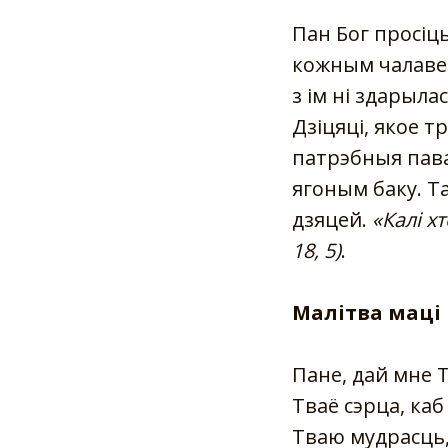
Пан Бог просіц
кожным чалавеку
з ім ні здарыла
Дзіцяці, якое 
патрэбныя пава
ягоным баку. Та
дзяцей.
«Калі х
18, 5)
.
Малітва маці
Пане, дай мне Т
Тваё сэрца, каб
Тваю мудрасць, 