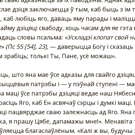
слае дзіця заключаецца ў тым, каб быць з ім т
 каб любіць яго, даваць яму парады і маліцца
айму дзіцяці свабоду, хоць часам для яе гэта
адаць словы псальма:
«Ускладзі клопат свой на
(Пс 55 [54], 23)
, — даверыцца Богу і сказаць
 зрабіць; толькі Ты, Пане, усё можаш».
ць, што яна мае ўсе адказы для свайго дзіцяц
жыццёвыя патрэбы і — у пэўнай ступені — ма
за маці ўсе патрэбы дзіцяці ведае наш Нябес
асіць Яго, каб Ён асвячаў сэрцы і думкі маці
маці пацвярджае сваю залежнасць ад Яго. Яна
ка, я прашу Цябе, дапамажы мне!». Менавіта 
яўляецца благаслаўлёным. «Калі ж вы, будучы