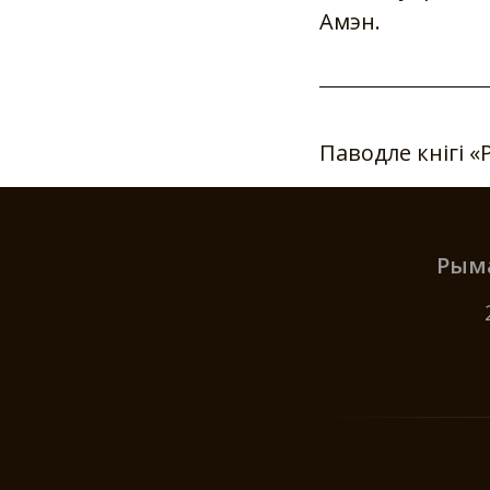
Амэн.
Паводле кнігі «Р
Рыма